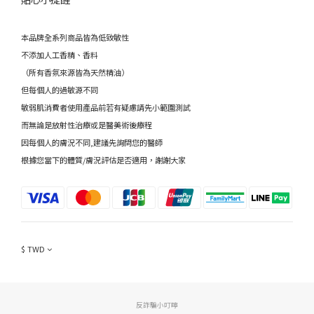
本品牌全系列商品皆為低致敏性
不添加人工香精、香料
（所有香氛來源皆為天然精油）
但每個人的過敏源不同
敏弱肌消費者使用產品前若有疑慮請先小範圍測試
而無論是放射性治療或是醫美術後療程
因每個人的膚況不同,建議先詢問您的醫師
根據您當下的體質/膚況評估是否適用，謝謝大家
$
TWD
反詐騙小叮嚀