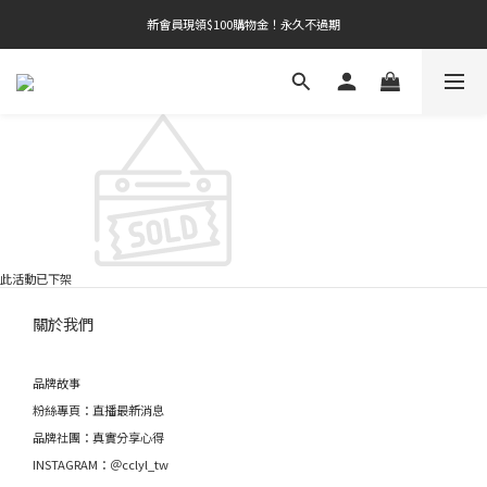
新會員現領$100購物金！永久不過期
點此加入專屬社團，看更多心得分享
點此加入專屬社團，看更多心得分享
此活動已下架
關於我們
品牌故事
粉絲專頁：直播最新消息
品牌社團：真實分享心得
INSTAGRAM：＠cclyl_tw